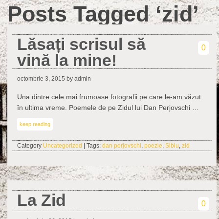
Posts Tagged ‘zid’
Lăsați scrisul să
0
vină la mine!
octombrie 3, 2015
by admin
Una dintre cele mai frumoase fotografii pe care le-am văzut
în ultima vreme. Poemele de pe Zidul lui Dan Perjovschi …
keep reading
Category
Uncategorized
| Tags:
dan perjovschi
,
poezie
,
Sibiu
,
zid
La Zid
0