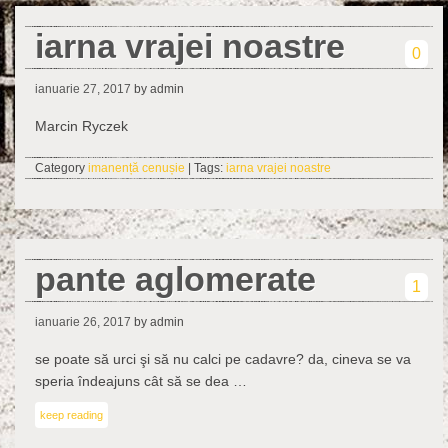
iarna vrajei noastre
0
ianuarie 27, 2017
by admin
Marcin Ryczek
Category
imanență cenușie
| Tags:
iarna vrajei noastre
pante aglomerate
1
ianuarie 26, 2017
by admin
se poate să urci şi să nu calci pe cadavre? da, cineva se va
speria îndeajuns cât să se dea …
keep reading