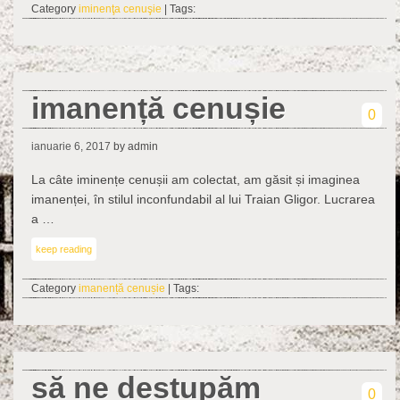
Category
iminenţa cenuşie
| Tags:
imanență cenușie
0
ianuarie 6, 2017
by admin
La câte iminențe cenușii am colectat, am găsit și imaginea
imanenței, în stilul inconfundabil al lui Traian Gligor. Lucrarea
a …
keep reading
Category
imanență cenușie
| Tags:
să ne destupăm
0