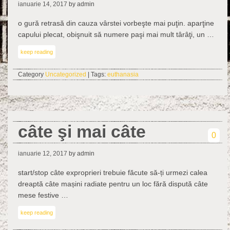
ianuarie 14, 2017
by admin
o gură retrasă din cauza vârstei vorbeşte mai puţin. aparţine
capului plecat, obişnuit să numere paşi mai mult târâţi, un …
keep reading
Category
Uncategorized
| Tags:
euthanasia
câte şi mai câte
0
ianuarie 12, 2017
by admin
start/stop câte exproprieri trebuie făcute să-ți urmezi calea
dreaptă câte mașini radiate pentru un loc fără dispută câte
mese festive …
keep reading