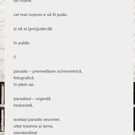
de rușine.
cel mai rușinos e să fii pudic
și să ai (pre)judecăți
în public.
//
paradis – premeditare ochiometrică,
fotografică
în plein-air.
paradisul – urgență
hedonistă,
același paradis sezonier,
uitat toamna și iarna,
standardizat