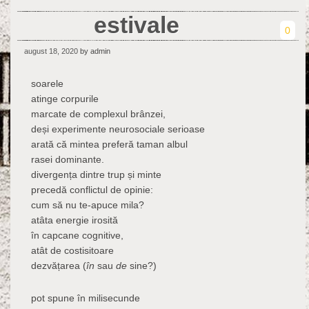
estivale
0
august 18, 2020
by admin
soarele
atinge corpurile
marcate de complexul brânzei,
deși experimente neurosociale serioase
arată că mintea preferă taman albul
rasei dominante.
divergența dintre trup și minte
precedă conflictul de opinie:
cum să nu te-apuce mila?
atâta energie irosită
în capcane cognitive,
atât de costisitoare
dezvățarea (
în
sau
de
sine?)
pot spune în milisecunde