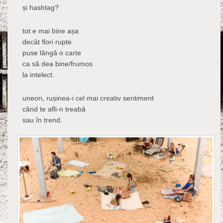
și hashtag?
tot e mai bine așa
decât flori rupte
puse lângă o carte
ca să dea bine/frumos
la intelect.
uneori, rușinea-i cel mai creativ sentiment
când te afli-n treabă
sau în trend.