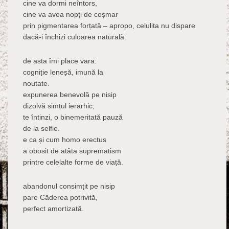
cine va dormi neîntors,
cine va avea nopți de coșmar
prin pigmentarea forțată – apropo, celulita nu dispare
dacă-i închizi culoarea naturală.
de asta îmi place vara:
cogniție leneșă, imună la
noutate.
expunerea benevolă pe nisip
dizolvă simțul ierarhic;
te întinzi, o binemeritată pauză
de la selfie.
e ca și cum homo erectus
a obosit de atâta suprematism
printre celelalte forme de viață.
abandonul consimțit pe nisip
pare Căderea potrivită,
perfect amortizată.