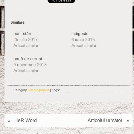
Similare
post-stări
indigeste
25 iulie 2017
6 iunie 2015
Articol similar
Articol similar
pană de curent
9 noiembrie 2018
Articol similar
Category
Uncategorized
| Tags:
«
HeR Word
Articolul următor
»