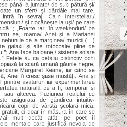
 „Iese până la jumate/ de sub pătură şi/
oate un sfert/ şi dârdâie mai tare.
intră în sevraj. Ca-n Interstellar,/
imensiuni/ şi ciocăneşte la uşi/ pe care
idă.”; „Foarte rar, în weekenduri/ pe
ntru ea, mama/ Anei și a Marianei
c nebuniile de la marginea/ muzicii.(…)
e galaxii și alte rotocoale/ pline de
u.”; Ana face baloane,/ sisteme solare
e.” Fetele au ca detaliu distinctiv ochi
copiază la scară umană găurile negre,
mericane Margaret Keane, iar când se
ă, Anei îi cresc șase mustăți. Ana și
l printre avataruri iar experimentarea
bertatea naturală de a fi, temporar și
va sau altceva. Fuziunea realului cu
ste asigurată de gândirea intuitiv-
oricărui copil de vârstă școlară mică.
 gratuit, ci doar în măsura în care se
. Mai mult decât atât: pe poet îl
le mentale care justifică nevoia de