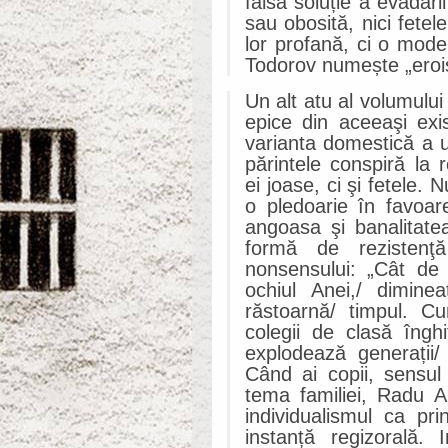
falsa soluție a evadări
sau obosită, nici fetel
lor profană, ci o mod
Todorov numește „eroi
Un alt atu al volumului
epice din aceeaşi exi
varianta domestică a 
părintele conspiră la 
ei joase, ci şi fetele.
o pledoarie în favoare
angoasa şi banalitate
formă de rezistenţ
nonsensului: „Cât de 
ochiul Anei,/ dimine
răstoarnă/ timpul. 
colegii de clasă înghi
explodează generații/ 
Când ai copii, sensul 
tema familiei, Radu A
individualismul ca pri
instanță regizorală. 