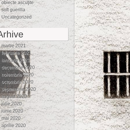
obiecte ascuţite
soft guerilla
Uncategorized
Arhive
martie 2021
februarie 2021
ianuarie 2021
decembrie 2020
noiembrie 2020
octombrie 2020
septembrie 2020
august 2020
iulie 2020
iunie 2020
mai 2020
aprilie 2020