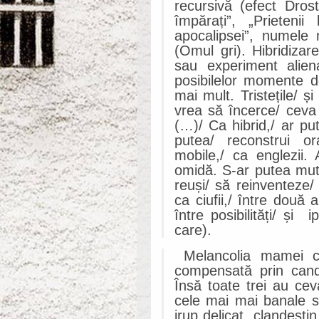
recursivă (efect Drost
împărați”, „Prietenii 
apocalipsei”, numele
(Omul gri). Hibridizar
sau experiment alien
posibilelor momente d
mai mult. Tristețile/ ș
vrea să încerce/ ceva
(…)/ Ca hibrid,/ ar pu
putea/ reconstrui or
mobile,/ ca englezii.
omidă. S-ar putea mut
reuși/ să reinventeze/ 
ca ciufii,/ între două 
între posibilități/ și 
care).
Melancolia mamei copl
compensată prin cand
Însă toate trei au ce
cele mai mai banale sit
irup delicat, clandesti