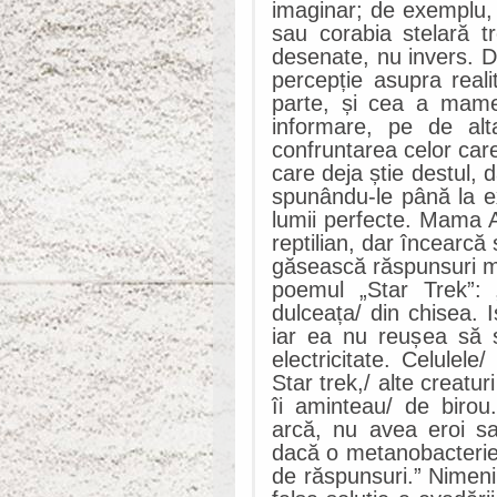
imaginar; de exemplu, b
sau corabia stelară t
desenate, nu invers. De
percepție asupra reali
parte, și cea a mamei
informare, pe de alt
confruntarea celor care
care deja știe destul, 
spunându-le până la e
lumii perfecte. Mama A
reptilian, dar încearcă 
găsească răspunsuri ma
poemul „Star Trek”:
dulceața/ din chisea. I
iar ea nu reușea să s
electricitate. Celulele
Star trek,/ alte creatu
îi aminteau/ de birou
arcă, nu avea eroi sa
dacă o metanobacterie 
de răspunsuri.” Nimeni