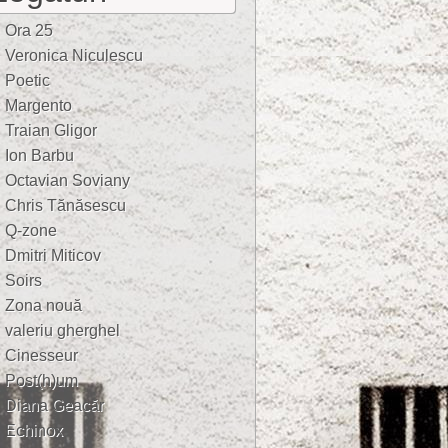
Ora 25
Veronica Niculescu
Poetic
Margento
Traian Gligor
Ion Barbu
Octavian Soviany
Chris Tănăsescu
Q-zone
Dmitri Miticov
Soirs
Zona nouă
valeriu gherghel
Cinesseur
Post(h)um
Diana Geacăr
Echinox