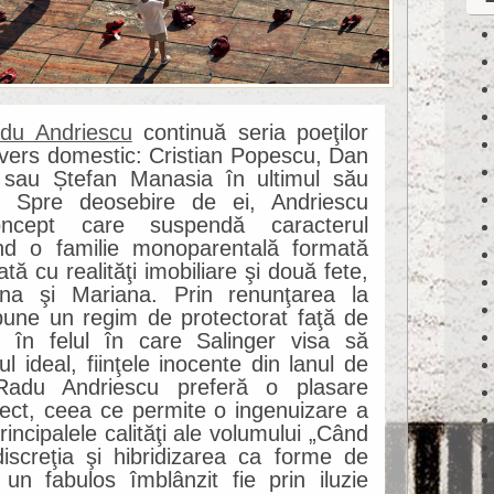
du Andriescu
continuă seria poeţilor
nivers domestic: Cristian Popescu, Dan
au Ștefan Manasia în ultimul său
. Spre deosebire de ei, Andriescu
ncept care suspendă caracterul
ând o familie monoparentală formată
ă cu realităţi imobiliare şi două fete,
Ana şi Mariana. Prin renunţarea la
pune un regim de protectorat faţă de
 în felul în care Salinger visa să
 ideal, fiinţele inocente din lanul de
Radu Andriescu preferă o plasare
iect, ceea ce permite o ingenuizare a
rincipalele calităţi ale volumului „Când
screţia şi hibridizarea ca forme de
 un fabulos îmblânzit fie prin iluzie