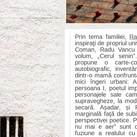
Prin tema familiei,
Ra
inspiraţi de propriul u
Coman, Radu Vancu s
volum, „Cerul senin”
propune o carte-co
autobiografic, invent
dintr-o mamă confruntat
mici îngeri urbani: 
persoana I, poetul im
personajele sale cam
supravegheze, la modul
secară. Așadar, și 
marginală faţă de sub
perspectivei poetice. P
nu mai e aer” sunt di
fuziune a realului cu