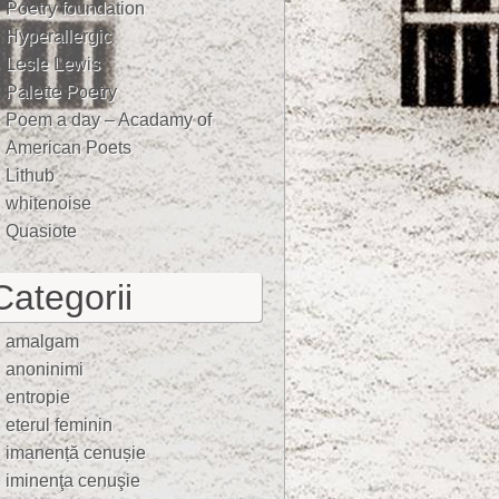
Poetry foundation
Hyperallergic
Lesle Lewis
Palette Poetry
Poem a day – Acadamy of
American Poets
Lithub
whitenoise
Quasiote
Categorii
amalgam
anoninimi
entropie
eterul feminin
imanență cenușie
iminenţa cenuşie