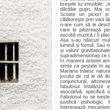
breşele lui invizibile:
dârdâie puţin. Mai sc
Scoate un picior/ și 
călătoreşte prin varii d
n-are cum să le desch
care le păstrează pe
ascultă muzică./ Îi pla
Așa s-au născut/ mult
lumină și formă. Sau n
și valuri/ gravitațional
supradimensionaţi ce 
în maniera artistei a
simte ca peștele în ap
Mariana trăiesc natura
jocului de rol le dă li
conjunctural, altcine
fabulosul îmblânzit e
asociativă, specifică 
Fabulosul nu se ivește
justifică psihologic
interesează mecanisme