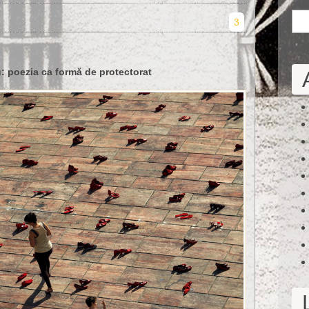
3
 poezia ca formă de protectorat