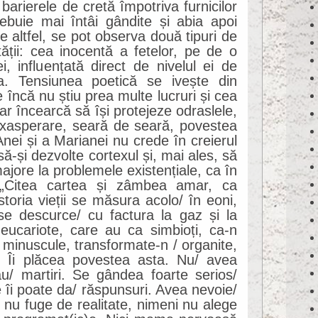
arierele de cretă împotriva furnicilor
rebuie mai întâi gândite și abia apoi
 altfel, se pot observa două tipuri de
tății: cea inocentă a fetelor, pe de o
, influențată direct de nivelul ei de
a. Tensiunea poetică se ivește din
 încă nu știu prea multe lucruri și cea
dar încearcă să își protejeze odraslele,
xasperare, seară de seară, povestea
nei și a Marianei nu crede în creierul
să-și dezvolte cortexul și, mai ales, să
jore la problemele existențiale, ca în
 „Citea cartea și zâmbea amar, ca
storia vieții se măsura acolo/ în eoni,
e descurce/ cu factura la gaz și la
/ eucariote, care au ca simbioți, ca-n
ri minuscule, transformate-n / organite,
. Îi plăcea povestea asta. Nu/ avea
u/ martiri. Se gândea foarte serios/
îi poate da/ răspunsuri. Avea nevoie/
 nu fuge de realitate, nimeni nu alege