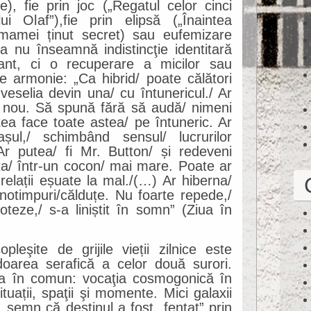
e), fie prin joc („Regatul celor cinci
lui Olaf”),fie prin elipsă („Înaintea
 mamei ținut secret) sau eufemizare
ea nu înseamnă indistincţie identitară
ant, ci o recuperare a micilor sau
e armonie: „Ca hibrid/ poate călători
i veselia devin una/ cu întunericul./ Ar
 nou. Să spună fără să audă/ nimeni
tea face toate astea/ pe întuneric. Ar
așul,/ schimbând sensul/ lucrurilor
 Ar putea/ fi Mr. Button/ și redeveni
a/ într-un cocon/ mai mare. Poate ar
relații eșuate la mal./(…) Ar hiberna/
anotimpuri/călduțe. Nu foarte repede,/
ipoteze,/ s-a liniștit în somn” (Ziua în
eşite de grijile vieții zilnice este
oarea serafică a celor două surori.
va în comun: vocaţia cosmogonică în
uații, spaţii şi momente. Mici galaxii
n, semn că destinul a fost „fentat” prin