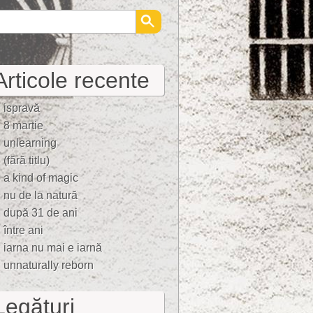
Articole recente
ispravă
8 martie
unlearning
(fără titlu)
a kind of magic
nu de la natură
după 31 de ani
între ani
iarna nu mai e iarnă
unnaturally reborn
Legături