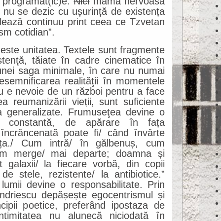
i programat(ic)e.
Nici
mama nervoasă
e nu se dezic cu ușurință de existența
elează continuu print ceea ce Tzvetan
sm cotidian”.
 este unitatea. Textele sunt fragmente
stenţă, tăiate în cadre cinematice în
unei saga minimale, în care nu numai
resemnificarea realităţii în momentele
 Nu e nevoie de un război pentru a face
a reumanizării vieții, sunt suficiente
a generalizate. Frumuseţea devine o
ă constantă, de apărare în fața
încrâncenată poate fi/ când învârte
ața./ Cum intră/ în gălbenuș, cum
Cum merge/ mai departe; doamna și
t galaxii/ la fiecare vorbă, din copii
de stele, rezistente/ la antibiotice.”
lumii devine o responsabilitate. Prin
ndriescu depășește egocentrismul și
ncipii poetice, preferând ipostaza de
Intimitatea nu alunecă niciodată în