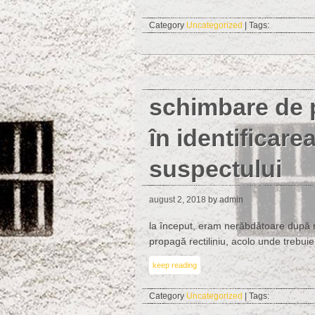
Category
Uncategorized
| Tags:
schimbare de 
în identificare
suspectului
august 2, 2018
by admin
la început, eram nerăbdătoare după r
propagă rectiliniu, acolo unde trebuie
keep reading
Category
Uncategorized
| Tags: