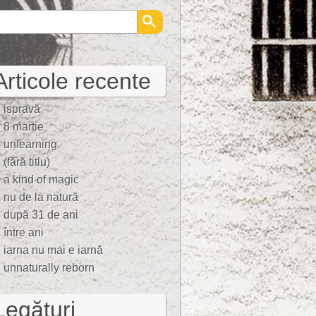
Articole recente
ispravă
8 martie
unlearning
(fără titlu)
a kind of magic
nu de la natură
după 31 de ani
între ani
iarna nu mai e iarnă
unnaturally reborn
Legături