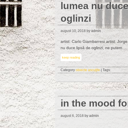
lumea nu duce
oglinzi
august 10, 2018
by admin
artist: Carlo Giambarresi artist: Jor
nu duce lipsă de oglinzi, ne putem …
keep reading
Category
obiecte ascuţite
| Tags:
in the mood for
august 6, 2018
by admin