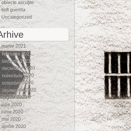
obiecte ascuţite
soft guerilla
Uncategorized
Arhive
martie 2021
februarie 2021
ianuarie 2021
decembrie 2020
noiembrie 2020
octombrie 2020
septembrie 2020
august 2020
iulie 2020
iunie 2020
mai 2020
aprilie 2020