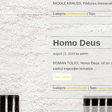
NICOLE KRAUSS, Pădurea întunecat
Category
Uncategorized
| Tags:
Homo Deus
august 21, 2018
by admin
ROMAN TOLICI, Homo Deus, oil on ca
cadrul expoziţiei tematice …
keep reading
Category
obiecte ascuţite
| Tags:
roman toli