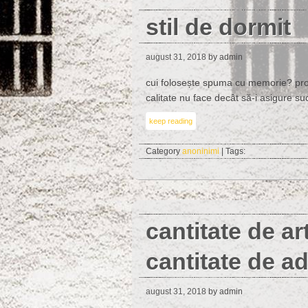
stil de dormit
august 31, 2018
by admin
cui folosește spuma cu memorie? prom
calitate nu face decât să-i asigure s
keep reading
Category
anoninimi
| Tags:
cantitate de art
cantitate de a
august 31, 2018
by admin