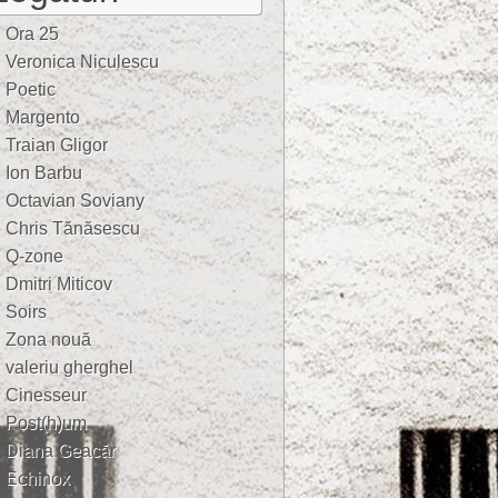
Ora 25
Veronica Niculescu
Poetic
Margento
Traian Gligor
Ion Barbu
Octavian Soviany
Chris Tănăsescu
Q-zone
Dmitri Miticov
Soirs
Zona nouă
valeriu gherghel
Cinesseur
Post(h)um
Diana Geacăr
Echinox