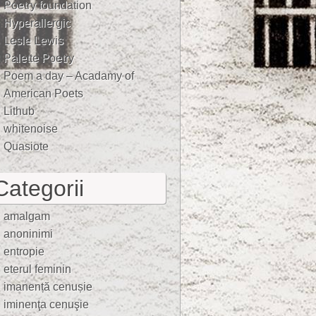
Poetry foundation
Hyperallergic
Lesle Lewis
Palette Poetry
Poem a day – Acadamy of
American Poets
Lithub
whitenoise
Quasiote
Categorii
amalgam
anoninimi
entropie
eterul feminin
imanență cenușie
iminenţa cenuşie