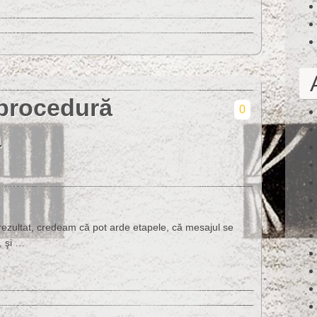
procedură
0
a
ezultat, credeam că pot arde etapele, că mesajul se
, şi …