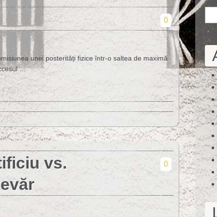
0
isiunea unei posterități fizice într-o saltea de maximă
uccesul …
ificiu vs.
0
devăr