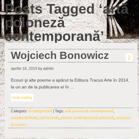
Posts Tagged ‘artă
poloneză
contemporană’
Wojciech Bonowicz
2
aprilie 18, 2015
by admin
Ecouri şi alte poeme a apărut la Editura Tracus Arte în 2014,
la un an de la publicarea ei în …
keep reading
Category
Uncategorized
| Tags:
artă poloneză contemporană
,
intraductibilitate
,
olaf brzeski
,
poezie contemporană poloneză
,
wojciech
bonowicz