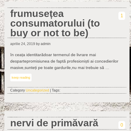
frumusețea
1
consumatorului (to
buy or not to be)
aprilie 24, 2019
by admin
în ceața identitarădoar termenul de livrare mai
despartepromisiunea de faptă profesioniști ai concedierilor
masive,sunteți pe toate gardurile,nu mai trebuie să …
keep reading
Category
Uncategorized
| Tags:
nervi de primăvară
0