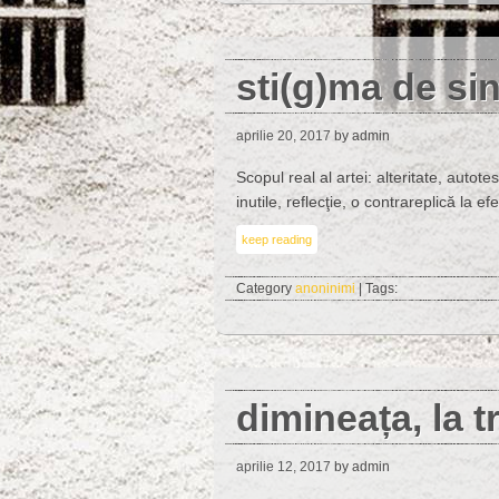
sti(g)ma de si
aprilie 20, 2017
by admin
Scopul real al artei: alteritate, autot
inutile, reflecţie, o contrareplică la e
keep reading
Category
anoninimi
| Tags:
dimineața, la t
aprilie 12, 2017
by admin