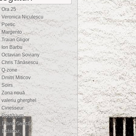
Ora 25
Veronica Niculescu
Poetic
Margento
Traian Gligor
Ion Barbu
Octavian Soviany
Chris Tănăsescu
Q-zone
Dmitri Miticov
Soirs
Zona nouă
valeriu gherghel
Cinesseur
Post(h)um
Diana Geacăr
Echinox