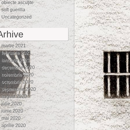
obiecte ascuţite
soft guerilla
Uncategorized
Arhive
martie 2021
februarie 2021
ianuarie 2021
decembrie 2020
noiembrie 2020
octombrie 2020
septembrie 2020
august 2020
iulie 2020
iunie 2020
mai 2020
aprilie 2020