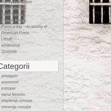
Poetry foundation
Hyperallergic
Lesle Lewis
Palette Poetry
Poem a day – Acadamy of
American Poets
Lithub
whitenoise
Quasiote
Categorii
amalgam
anoninimi
entropie
eterul feminin
imanență cenușie
iminenţa cenuşie