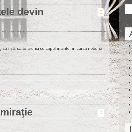
ele devin
0
să rişti, să te arunci cu capul înainte, în cursa nebună
dmiraţie
0