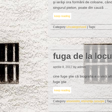
şi iarăşi ora formării de coloane, 
singurul pieton, poate din cauză …
keep reading
Category
Uncategorized
| Tags:
fuga de la locu
aprilie 8, 2017
by admin
cine fuge ştie că biografia e o vină al
fuge ştie …
keep reading
Category
anoninimi
,
iminenţa cenuşie
| Tag