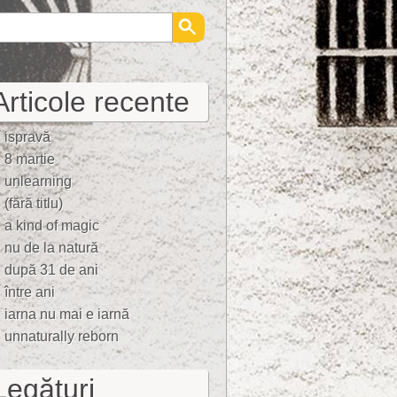
Articole recente
ispravă
8 martie
unlearning
(fără titlu)
a kind of magic
nu de la natură
după 31 de ani
între ani
iarna nu mai e iarnă
unnaturally reborn
Legături