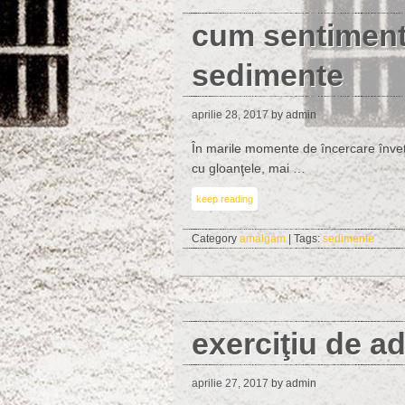
cum sentiment
sedimente
aprilie 28, 2017
by admin
În marile momente de încercare înveţi 
cu gloanţele, mai …
keep reading
Category
amalgam
| Tags:
sedimente
exerciţiu de a
aprilie 27, 2017
by admin