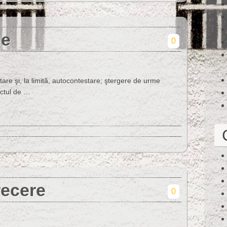
ne
0
estare şi, la limită, autocontestare; ştergere de urme
fectul de …
recere
0