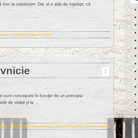
 trec la catolicism. Dar el e atât de înţelept, că
amben
,
nuditatea
,
papa Francisc
ivnicie
1
e sunt concepute în funcţie de un principiu
ât de vizibil şi la …
atară
,
artă prin antireprezentare
,
categorii negative
,
valerie hegarty