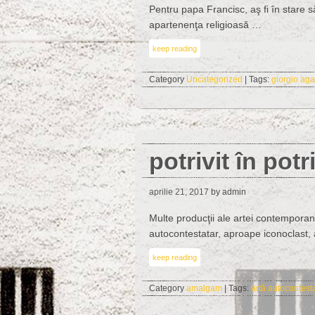
Pentru papa Francisc, aş fi în stare să
apartenenţa religioasă …
keep reading
Category
Uncategorized
| Tags:
giorgio ag
potrivit în potr
aprilie 21, 2017
by admin
Multe producţii ale artei contemporan
autocontestatar, aproape iconoclast, at
keep reading
Category
amalgam
| Tags:
artă autocontest