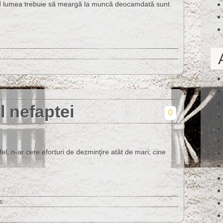
când lumea trebuie să meargă la muncă deocamdată sunt
l nefaptei
0
tfel, n-ar cere eforturi de dezminţire atât de mari; cine
s: